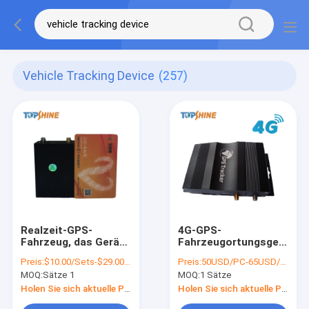
Vehicle Tracking Device
(257)
Realzeit-GPS-
4G-GPS-
Fahrzeug, das Gerät
Fahrzeugortungsgerät
mit Autoalarm
mit MAX 4-
Preis:
$10.00/Sets-$29.00/Sets
Preis:
50USD/PC-65USD/PC
Bluetooths RFID und
Kraftstoffsensor
MOQ:
Sätze 1
MOQ:
1 Sätze
Fahrer Identifikation
identifizieren
Holen Sie sich aktuelle Preis
Holen Sie sich aktuelle Preis
aufspürt