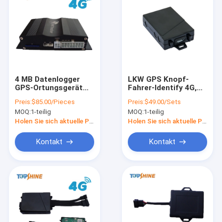
4 MB Datenlogger
LKW GPS Knopf-
GPS-Ortungsgerät
Fahrer-Identify 4G,
Anti-
das Gerät mit
Preis:
$85.00/Pieces
Preis:
$49.00/Sets
Ermüdungskamera
intelligentem
MOQ:
1-teilig
MOQ:
1-teilig
mit Infrarot-
Autoalarm aufspürt
Gesichtserkennung
Holen Sie sich aktuelle Preis
Holen Sie sich aktuelle Preis
Kontakt
Kontakt
Zu Hause
Produkte
Videos