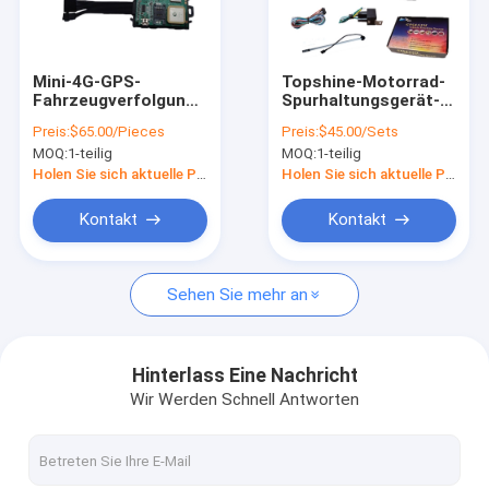
Über uns
Werksbesichtigung
Mini-4G-GPS-
Topshine-Motorrad-
Fahrzeugverfolgung
Spurhaltungsgerät-
Qualitätskontrolle
mit einem
Auto-Sicherheit GPS
Preis:
$65.00/Pieces
Preis:
$45.00/Sets
Spannungsbereich
mit Brennstoff-
MOQ:
1-teilig
MOQ:
1-teilig
von 9 V bis 90 V
Überwachungsanlage
Kontakt mit uns
Holen Sie sich aktuelle Preis
Holen Sie sich aktuelle Preis
Neuigkeiten
Kontakt
Kontakt
Bitte um ein Angebot
Sehen Sie mehr an
GPS-Fahrzeug-Verfolger
Hinterlass Eine Nachricht
Wir Werden Schnell Antworten
Intelligentes Autoalarm-System
Motorrad GPS-Verfolger