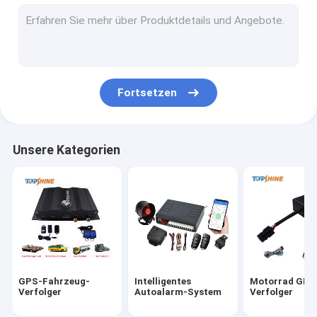
GPS, das Plattform aufspürt
Verfolger 4G GPS
Verfolger SIM Cards GPS
Fortsetzen
GPS-Verfolger-Zusätze
Elektrischer Fahrrad-Geschwindigkeitsmesser
Unsere Kategorien
GPS-Tracking-Gerät
GPS-Fahrzeugortung
GPS-Autoortung
Verfolger Ebike GPS
GPS-Fahrzeug-
Intelligentes
Motorrad GPS
Elektrischer Fahrrad-Prüfer
Verfolger
Autoalarm-System
Verfolger