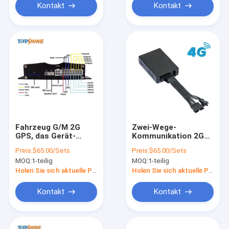
Kontakt
Kontakt
Fahrzeug G/M 2G
Zwei-Wege-
GPS, das Gerät-
Kommunikation 2G
Motorrad-Verfolger-
4G GPS-
Preis:
$65.00/Sets
Preis:
$65.00/Sets
Gerät mit Öl-
Fahrzeugortungsgerät
MOQ:
1-teilig
MOQ:
1-teilig
undichter Warnung
mit Gewichtsmonitor
aufspürt
Holen Sie sich aktuelle Preis
Holen Sie sich aktuelle Preis
Kontakt
Kontakt