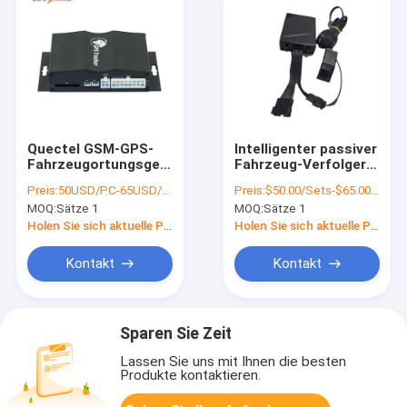
Quectel GSM-GPS-
Intelligenter passiver
Fahrzeugortungsgeräte
Fahrzeug-Verfolger-
mit Kamera-Foto-
Antidiebstahl RFID
Preis:
50USD/PC-65USD/PC
Preis:
$50.00/Sets-$65.00/Sets
Schnappschüssen
GPS identifizieren die
MOQ:
Sätze 1
MOQ:
Sätze 1
für gestohlenen Anti-
Spurhaltung des
Kraftstoff
Gerätes für LKW-
Holen Sie sich aktuelle Preis
Holen Sie sich aktuelle Preis
Fahrer
Kontakt
Kontakt
Sparen Sie Zeit
Lassen Sie uns mit Ihnen die besten
Produkte kontaktieren.