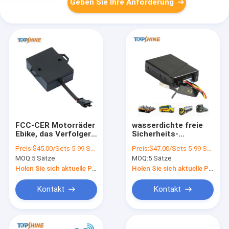
Geben Sie Ihre Anforderung
FCC-CER Motorräder
wasserdichte freie
Ebike, das Verfolger
Sicherheits-
des Gerät-4G Wifi
Spurhaltungsgerät-
Preis:
$45.00/Sets 5-99 Sets
Preis:
$47.00/Sets 5-99 Sets
GPS mit industrieller
Antidiebstahl GPS
MOQ:
5 Sätze
MOQ:
5 Sätze
CPU aufspürt
des Auto-650mAh für
Auto MT01
Holen Sie sich aktuelle Preis
Holen Sie sich aktuelle Preis
Kontakt
Kontakt