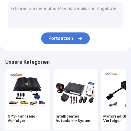
GPS, das Plattform aufspürt
Verfolger 4G GPS
Verfolger SIM Cards GPS
Fortsetzen
GPS-Verfolger-Zusätze
Elektrischer Fahrrad-Geschwindigkeitsmesser
Unsere Kategorien
GPS-Tracking-Gerät
GPS-Fahrzeugortung
GPS-Autoortung
Verfolger Ebike GPS
GPS-Fahrzeug-
Intelligentes
Motorrad GPS
Elektrischer Fahrrad-Prüfer
Verfolger
Autoalarm-System
Verfolger