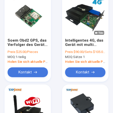
Soem Obd2 GPS, das
Intelligentes 4G, das
Verfolger des Gerät-
Gerät mit multi
OBD keine
Kanal-Video-
Preis:
$25.00/Pieces
Preis:
$90.00/Sets-$105.00/Sets
Monatsgebühr mit
Überwachungs-
MOQ:
1-teilig
MOQ:
Sätze 1
Übergeschwindigkeits-
Zweiwegkommunikation
Warnung aufspürt
aufspürt
Holen Sie sich aktuelle Preis
Holen Sie sich aktuelle Preis
Kontakt
Kontakt
Zu Hause
Produkte
Videos