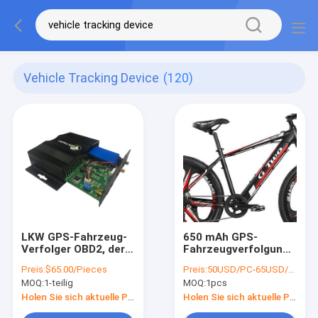
Vehicle Tracking Device
(120)
LKW GPS-Fahrzeug-
650 mAh GPS-
Verfolger OBD2, der
Fahrzeugverfolgung
Gerät mit Gewichts-
4G-GPS-Verfolger
Preis:
$65.00/Pieces
Preis:
50USD/PC-65USD/PC
Brennstoff-Sensor
mit
MOQ:
1-teilig
MOQ:
1pcs
aufspürt
Benzinstandsanzeige
Holen Sie sich aktuelle Preis
Holen Sie sich aktuelle Preis