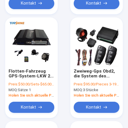
Kontakt
Kontakt
Flotten-Fahrzeug
Zweiweg-Gps Obd2,
GPS-System-LKW 2G
die System des
OBD, der Gerät mit
Gerät-intelligentes
Preis:
$50.00/Sets-$65.00/Sets
Preis:
$95.00/Pieces 3-199 Pieces
Fahrer Fatigue Alert
Autoalarm-4G mit
MOQ:
Sätze 1
MOQ:
3 Stücke
aufspürt
WIFI-Krisenherd
aufspüren
Holen Sie sich aktuelle Preis
Holen Sie sich aktuelle Preis
Kontakt
Kontakt