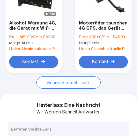
Über uns
Werksbesichtigung
Alkohol-Warnung 4G,
Motorräder tauschen
die Gerät mit Wifi-
4G GPS, das Gerät
Qualitätskontrolle
Krisenherd-multi
keine Monatsgebühr
Preis:
$69.00/Sets-$80.00/Sets
Preis:
$30.00/Sets-$45.00/Sets
Kamera-
mit APP IOS-Android
MOQ:
Sätze 1
MOQ:
Sätze 1
Videoüberwachung
aufspürt
Kontakt mit uns
aufspürt
Holen Sie sich aktuelle Preis
Holen Sie sich aktuelle Preis
Neuigkeiten
Kontakt
Kontakt
Bitte um ein Angebot
Sehen Sie mehr an
GPS-Fahrzeug-Verfolger
Hinterlass Eine Nachricht
Wir Werden Schnell Antworten
Intelligentes Autoalarm-System
Motorrad GPS-Verfolger