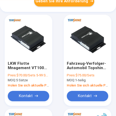
Geben Sie Ihre Anforderung
LKW Flotte
Fahrzeug-Verfolger-
Mnagement VT1000
Automobil Topshine
Sim Gps Car Tracking
4G ARM9 GPS, das
Preis:
$70.00/Sets 5-99 Sets
Preis:
$75.00/Sets
Device Gps-Verfolger
Gerät kein Sim Card
MOQ:
5 Sätze
MOQ:
1-teilig
mit Karte 64GB Sd
aufspürt
Holen Sie sich aktuelle Preis
Holen Sie sich aktuelle Preis
Kontakt
Kontakt