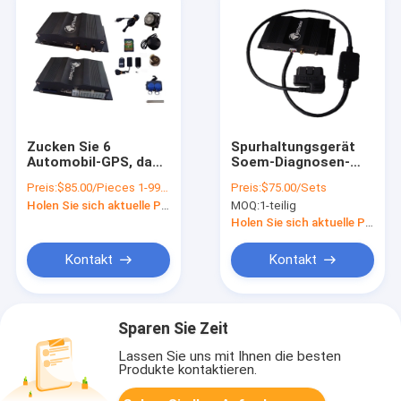
Zucken Sie 6
Spurhaltungsgerät
Automobil-GPS, das
Soem-Diagnosen-
Gerät mit
Fahrzeug-Daten
Preis:
$85.00/Pieces 1-99 Pieces
Preis:
$75.00/Sets
Zweiwegkommunikationen
GPSs OBD II mit
Holen Sie sich aktuelle Preis
MOQ:
1-teilig
RFID-Leser-OBD
Ultraschallbrennstoff-
aufspürt
Sensor
Holen Sie sich aktuelle Preis
Kontakt
Kontakt
Sparen Sie Zeit
Lassen Sie uns mit Ihnen die besten
Produkte kontaktieren.