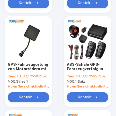
Kontakt
Kontakt
GPS-Fahrzeugortung
ABS-Schale GPS-
von Motorrädern mit
Fahrzeugverfolgung
Zwei-Wege-
4G-Fahrzeug-
Preis:
10USD/PC-19USD/PC
Preis:
60USD/PC-95USD/PC
Kommunikation
Autoalarm mit
MOQ:
Sätze 1
MOQ:
1 Satz
Fernentriegelungssperre
Holen Sie sich aktuelle Preis
Holen Sie sich aktuelle Preis
Kontakt
Kontakt