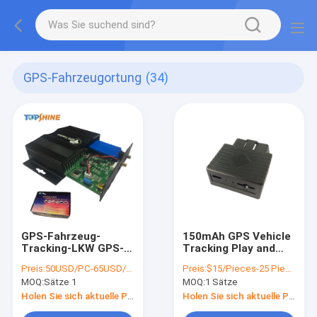
GPS-Fahrzeugortung
(34)
GPS-Fahrzeug-
150mAh GPS Vehicle
Tracking-LKW GPS-
Tracking Play and
Tracker mit Zwei-
Plug OBD Tracker mit
Preis:
50USD/PC-65USD/PC
Preis:
$15/Pieces-25 Pieces
Wege-
AGPS-
MOQ:
Sätze 1
MOQ:
1 Sätze
Kommunikation
Schnellpositionierung
Holen Sie sich aktuelle Preis
Holen Sie sich aktuelle Preis