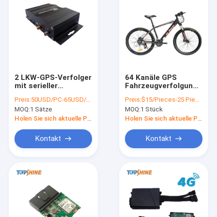
2 LKW-GPS-Verfolger
64 Kanäle GPS
mit serieller
Fahrzeugverfolgung
Schnittstelle und
OBD GPS Tracker
Preis:
50USD/PC-65USD/PC
Preis:
$15/Pieces-25 Pieces
Crash-Sensor-
Eingebauter
MOQ:
1 Sätze
MOQ:
1 Stück
Unfallalarm
Datenlogger für GSM
GPRS Blindbereich
Holen Sie sich aktuelle Preis
Holen Sie sich aktuelle Preis
Kontakt
Kontakt
Nach Hause
Produits
Videos