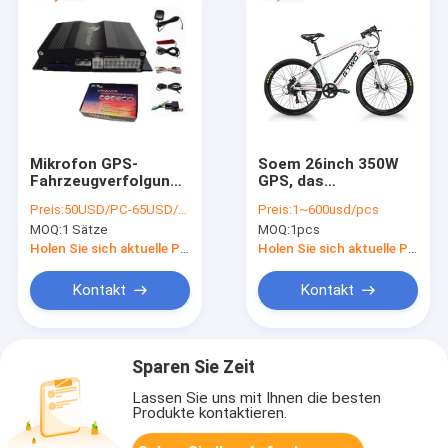
Mikrofon GPS-
Soem 26inch 350W
Fahrzeugverfolgung
GPS, das
Flotten-GPS-
Gebirgselektrisches
Preis:
50USD/PC-65USD/PC
Preis:
1~600usd/pcs
Verfolger SD-Karten-
Fahrrad mit
MOQ:
1 Sätze
MOQ:
1pcs
Datenlogger
Diagnosedaten
speedodemeter
Holen Sie sich aktuelle Preis
Holen Sie sich aktuelle Preis
lokalisiert
Kontakt
Kontakt
Sparen Sie Zeit
Lassen Sie uns mit Ihnen die besten
Produkte kontaktieren.