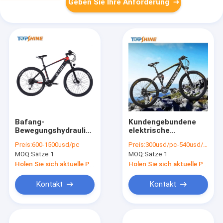
Geben Sie Ihre Anforderung
Bafang-
Kundengebundene
Bewegungshydraulische
elektrische
Mountainbike-
Mountainbike des
Preis:
600-1500usd/pc
Preis:
300usd/pc-540usd/pc
elektrischer
Logo-500W 48V 27,5
MOQ:
Sätze 1
MOQ:
Sätze 1
Gebirgszyklus 27,5
GPS mit den Kalorien
Zoll mit Bluetooth-
berechnend
Holen Sie sich aktuelle Preis
Holen Sie sich aktuelle Preis
MP3-Player
Kontakt
Kontakt