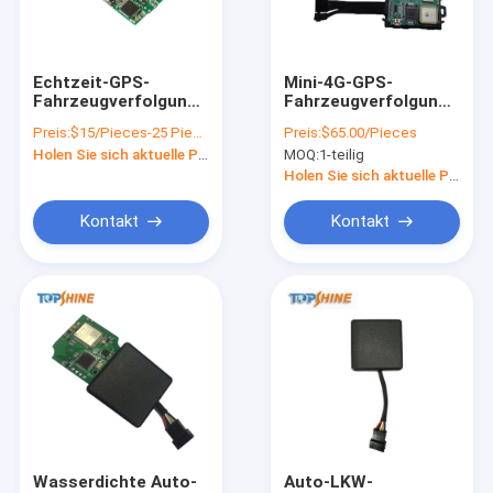
Über uns
Kontakt
Echtzeit-GPS-
Mini-4G-GPS-
Fahrzeugverfolgung
Fahrzeugverfolgung
OBD-Auto-GPS-
mit einem
Preis:
$15/Pieces-25 Pieces
Preis:
$65.00/Pieces
Verfolger mit
Spannungsbereich
Holen Sie sich aktuelle Preis
MOQ:
1-teilig
kostenloser
von 9 V bis 90 V
GPS-Fahrzeug-Verfolger
Installation
Holen Sie sich aktuelle Preis
Intelligentes Autoalarm-System
Kontakt
Kontakt
Motorrad GPS-Verfolger
GPS, das Plattform aufspürt
Verfolger 4G GPS
Verfolger SIM Cards GPS
GPS-Verfolger-Zusätze
Wasserdichte Auto-
Auto-LKW-