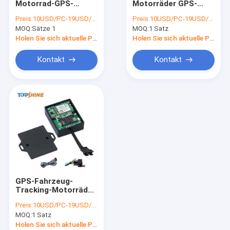
Motorrad-GPS-
Motorräder GPS-
Elektrischer Fahrrad-Geschwindigkeitsmesser
Fahrzeugortung mit
Fahrzeugortung mit
Preis:
10USD/PC-19USD/PC
Preis:
10USD/PC-19USD/PC
Stromausfallwarnung
Sprachfernüberwachung
MOQ:
GPS-Tracking-Gerät
Sätze 1
MOQ:
1 Satz
Holen Sie sich aktuelle Preis
Holen Sie sich aktuelle Preis
GPS-Fahrzeugortung
Kontakt
Kontakt
GPS-Autoortung
Verfolger Ebike GPS
Elektrischer Fahrrad-Prüfer
GPS-Fahrzeug-
Tracking-Motorräder
GPS-Tracker mit
Preis:
10USD/PC-19USD/PC
Zustandsüberwachung
MOQ:
1 Satz
der Fahrzeugbatterie
Holen Sie sich aktuelle Preis