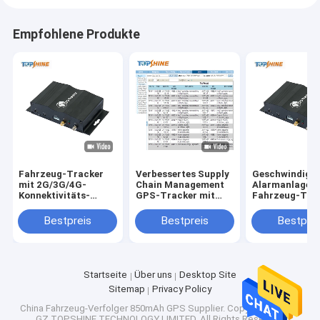
Empfohlene Produkte
Fahrzeug-Tracker
Verbessertes Supply
Geschwindigke
mit 2G/3G/4G-
Chain Management
Alarmanlage 
Konnektivitäts-
GPS-Tracker mit
Fahrzeug-Tra
E/Aus-Ports GPRS-
optionale Fahrer-
mit SOS und
Geschwindigkeitswarnsignal
Identifizierung und
optionale
Bestpreis
Bestpreis
Bestprei
und optionale RFID
kostenlose
Fahrerkennun
Tracking-Software
Startseite
Über uns
Desktop Site
Sitemap
Privacy Policy
China Fahrzeug-Verfolger 850mAh GPS Supplier.
Copyright © 2026
GZ TOPSHINE TECHNOLOGY LIMITED. All Rights Reserved.