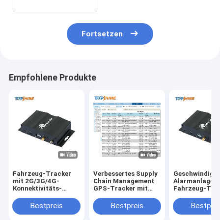
Fortsetzen
Empfohlene Produkte
Fahrzeug-Tracker
Verbessertes Supply
Geschwindigke
mit 2G/3G/4G-
Chain Management
Alarmanlage 
Konnektivitäts-
GPS-Tracker mit
Fahrzeug-Tra
E/Aus-Ports GPRS-
optionale Fahrer-
mit SOS und
Geschwindigkeitswarnsignal
Identifizierung und
optionale
Bestpreis
Bestpreis
Bestprei
und optionale RFID
kostenlose
Fahrerkennun
Tracking-Software