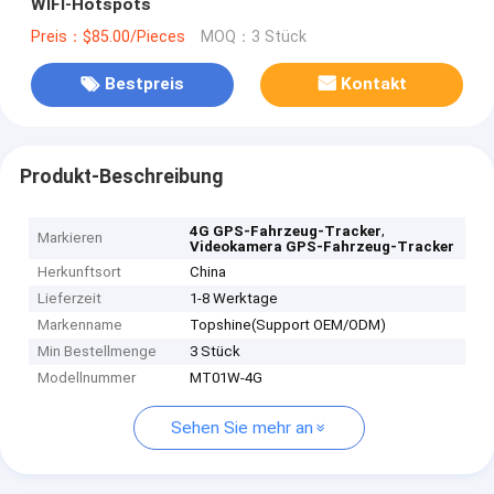
WIFI-Hotspots
Preis：$85.00/Pieces
MOQ：3 Stück
Bestpreis
Kontakt
Produkt-Beschreibung
,
4G GPS-Fahrzeug-Tracker
Markieren
Videokamera GPS-Fahrzeug-Tracker
Herkunftsort
China
Lieferzeit
1-8 Werktage
Markenname
Topshine(Support OEM/ODM)
Min Bestellmenge
3 Stück
Modellnummer
MT01W-4G
Sehen Sie mehr an