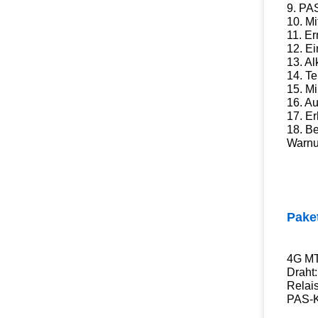
9. PA
10. M
11. E
12. E
13. A
14. Te
15. Mi
16. A
17. E
18. B
Warnu
Pake
4G MT
Draht:
Relais
PAS-Kn