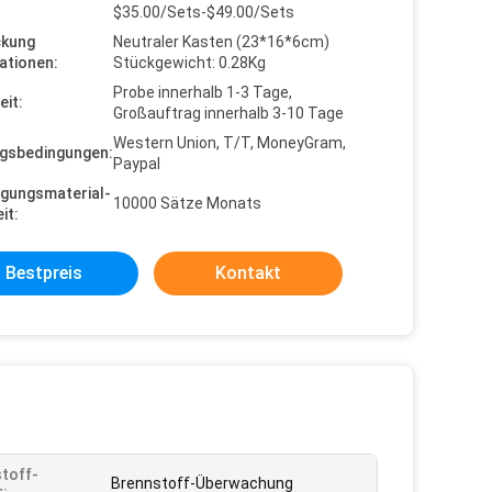
$35.00/Sets-$49.00/Sets
ckung
Neutraler Kasten (23*16*6cm)
ationen:
Stückgewicht: 0.28Kg
Probe innerhalb 1-3 Tage,
eit:
Großauftrag innerhalb 3-10 Tage
Western Union, T/T, MoneyGram,
gsbedingungen:
Paypal
gungsmaterial-
10000 Sätze Monats
it:
Bestpreis
Kontakt
toff-
Brennstoff-Überwachung