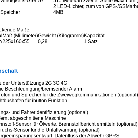
windigkeits-Grenze
515 Meter/an zweiter Stelle Maximum (
2 LED-Lichter, zum von GPS-/GSMarbei
-Speicher
4MB
ckende Maße:
al
Maß (Millimeter)
Gewicht (Kilogramm)
Kapazität
n
225x160x55
0,28
1 Satz
nschaft
z der Unterstützungs 2G 3G 4G
ue Beschleunigung/bremsender Alarm
krofon und Sprecher für die Zweiwegkommunikationen (optional)
htbushafen für ibutton Funktion
gs- und Fahreridentifizierung (optional)
tfernt abgeschnittene Maschine
nnstoff-Sensor für Ölwerte, Brennstoffbericht ermitteln (optional)
ruchs-Sensor für die Unfallwarnung (optional)
ergieeinsparungsentwurf, Datenfluss der Abwehr GPRS