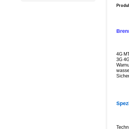
Produ
Bren
4G MT
3G 4G
Warnu
wasser
Siche
Spezi
Techn