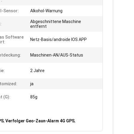
:
l-Sensor:
Alkohol-Warnung
Abgeschnittene Maschine
:
entfernt
as Software
Netz-Basis/androide IOS APP
rt:
ntdeckung:
Maschinen-AN/AUS-Status
ie:
2 Jahre
tomized:
ja
t (g):
85g
PS
,
Verfolger Geo-Zaun-Alarm 4G GPS
,