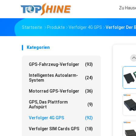
Zu Haus
Startseite
Produkte
Verfolger 4G GPS
Verfolger Der 
Kategorien
GPS-Fahrzeug-Verfolger
(93)
Intelligentes Autoalarm-
(24)
System
Motorrad GPS-Verfolger
(36)
GPS, Das Plattform
(9)
Aufspürt
Verfolger 4G GPS
(92)
Verfolger SIM Cards GPS
(18)