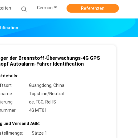
German
keiten
Referenzen
ification
lger der Brennstoff-Überwachungs-4G GPS
nopf Autoalarm-Fahrer Identification
tdetails:
ftsort:
Guangdong, China
nname:
Topshine/Neutral
zierung:
ce, FCC, RoHS
lnummer:
4G MT01
g und Versand AGB:
stellmenge:
Sätze 1