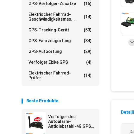
GPS-Verfolger-Zusätze
(15)
Elektrischer Fahrrad-
(14)
Geschwindigkeitsmes...
GPS-Tracking-Gerät
(53)
GPS-Fahrzeugortung
(34)
GPS-Autoortung
(29)
Verfolger Ebike GPS
(4)
Elektrischer Fahrrad-
(14)
Prüfer
Beste Produkte
Detail
Verfolger des
Autoalarm-
Antidiebstahl-4G GPS
mit multi Kamera-
Da