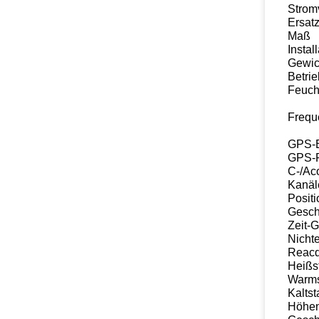
Strom
Ersatz
Maß
Instal
Gewic
Betri
Feucht
Frequ
GPS-E
GPS-
C-/Ac
Kanäl
Posit
Gesch
Zeit-
Nicht
Reacq
Heißst
Warms
Kaltst
Höhen