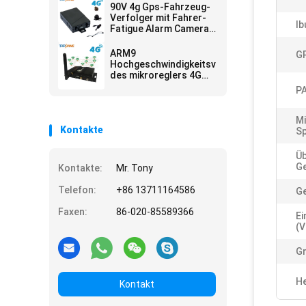
Videoüberwachung
90V 4g Gps-Fahrzeug-
Verfolger mit Fahrer-
Ib
Fatigue Alarm Camera-
Brennstoff-Sensor-
Arbeits-Weisen-
ARM9
GP
Kommunikation
Hochgeschwindigkeitsverfolger
des mikroreglers 4G
GPS mit mehrfachem
P
WIFI-hospot für
Passagiere oder
Videokamera
Mi
Kontakte
Sp
Ü
Ge
Kontakte:
Mr. Tony
Telefon:
+86 13711164586
G
Faxen:
86-020-85589366
E
(V
Gr
He
Kontakt