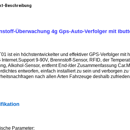
kt-Beschreibung
nstoff-Überwachung 4g Gps-Auto-Verfolger mit Ibutto
01 ist ein höchstentwickelter und effektiver GPS-Verfolger mi
 Internet.Support 9-90V, Brennstoff-Sensor, RFID, der Tempera
ng, Alkohol-Sensor, entfernt End-/der Zusammenfassung Car.M
dichtes entworfen, einfach installiert zu sein und verborgen z
rheitsnachfragen nach allen Arten Fahrzeuge deshalb zufrieden
fikation
ische Parameter: