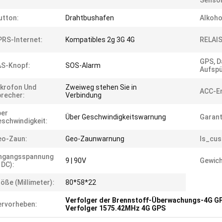
Sensor
utton:
Drahtbushafen
Alkoho
RS-Internet:
Kompatibles 2g 3G 4G
RELAIS
GPS, D
AS-Knopf:
SOS-Alarm
Aufspü
krofon Und
Zweiweg stehen Sie in
ACC-E
recher:
Verbindung
ber
Über Geschwindigkeitswarnung
Garant
schwindigkeit:
eo-Zaun:
Geo-Zaunwarnung
Is_cus
ingangsspannung
9 | 90V
Gewich
 DC):
öße (Millimeter):
80*58*22
Verfolger der Brennstoff-Überwachungs-4G G
rvorheben:
Verfolger 1575.42MHz 4G GPS