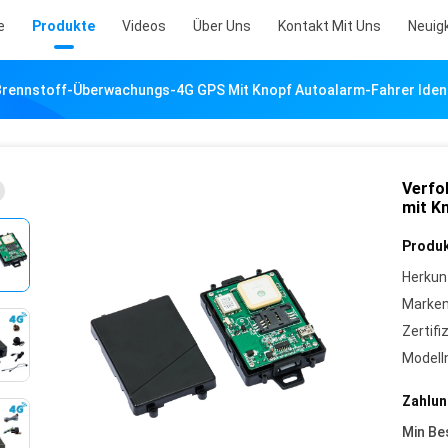
e
Produkte
Videos
Über Uns
Kontakt Mit Uns
Neuig
Brennstoff-Überwachungs-4G GPS Mit Knopf Autoalarm-Fahrer Ident
Verfo
mit K
Produk
Herkun
Marke
Zertifi
Model
Zahlun
Min Be