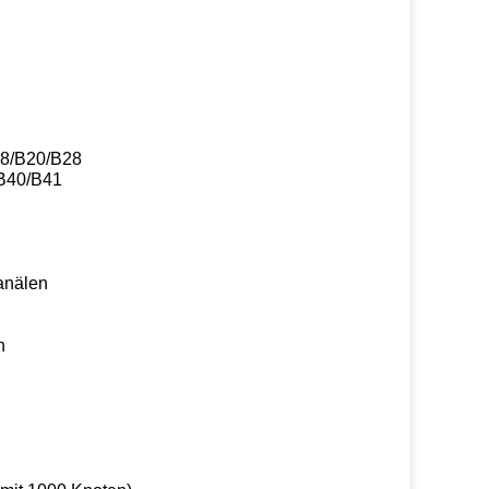
8/B20/B28
B40/B41
anälen
n