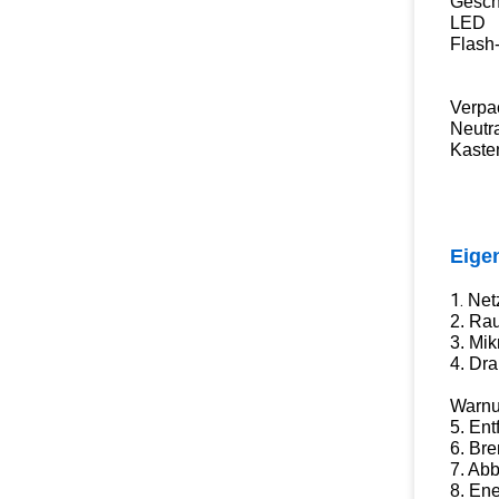
Gesch
LED
Flash
Verpa
Neutr
Kaste
Eige
1.
Net
2. Ra
3. Mi
4. Dra
Warnun
5. En
6. Bre
7. Abb
8. En