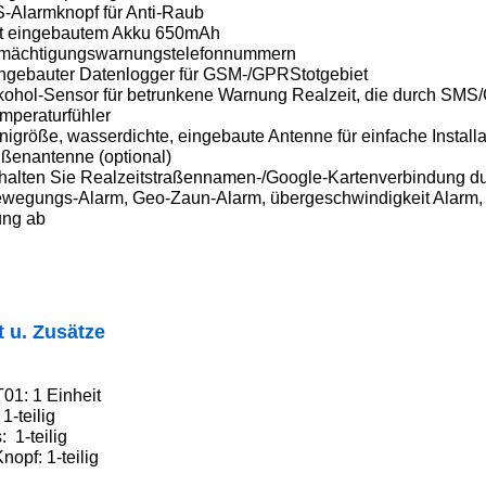
S-Alarmknopf für Anti-Raub
it eingebautem Akku 650mAh
rmächtigungswarnungstelefonnummern
ingebauter Datenlogger für GSM-/GPRStotgebiet
lkohol-Sensor für betrunkene Warnung Realzeit, die durch SMS/G
mperaturfühler
nigröße, wasserdichte, eingebaute Antenne für einfache Instal
ußenantenne (optional)
rhalten Sie Realzeitstraßennamen-/Google-Kartenverbindung 
ewegungs-Alarm, Geo-Zaun-Alarm, übergeschwindigkeit Alarm,
ng ab
t u. Zusätze
01: 1 Einheit
 1-teilig
: 1-teilig
opf: 1-teilig