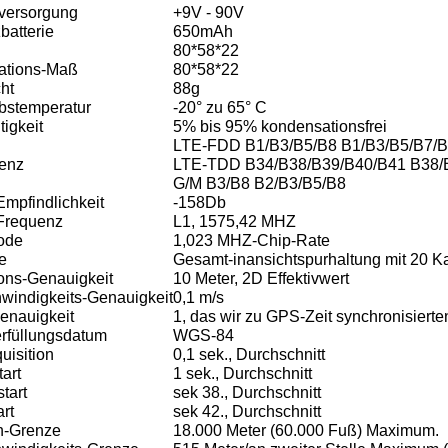
versorgung
+9V - 90V
batterie
650mAh
80*58*22
lations-Maß
80*58*22
ht
88g
ebstemperatur
-20° zu 65° C
igkeit
5% bis 95% kondensationsfrei
LTE-FDD B1/B3/B5/B8 B1/B3/B5/B7/B
enz
LTE-TDD B34/B38/B39/B40/B41 B38/
G/M B3/B8 B2/B3/B5/B8
mpfindlichkeit
-158Db
Frequenz
L1, 1575,42 MHZ
ode
1,023 MHZ-Chip-Rate
e
Gesamt-inansichtspurhaltung mit 20 K
ions-Genauigkeit
10 Meter, 2D Effektivwert
windigkeits-Genauigkeit
0,1 m/s
Genauigkeit
1, das wir
zu GPS-Zeit
synchronisierte
erfüllungsdatum
WGS-84
uisition
0,1 sek., Durchschnitt
art
1 sek., Durchschnitt
tart
sek 38., Durchschnitt
art
sek 42., Durchschnitt
-Grenze
18.000 Meter (60.000 Fuß) Maximum.