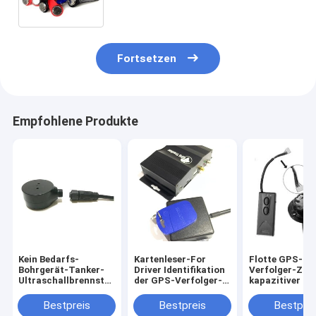
Schlüssel für Fahrer
Fortsetzen
Empfohlene Produkte
Kein Bedarfs-
Kartenleser-For
Flotte GPS-
Bohrgerät-Tanker-
Driver Identifikation
Verfolger-Zus
Ultraschallbrennstoff-
der GPS-Verfolger-
kapazitiver Öl
Sensor mit genaue
Zusätze RFID
Schwimmersch
Entdeckungs-freien
identifizieren
Sensor
Bestpreis
Bestpreis
Bestprei
Brennstoff-
RFID125K