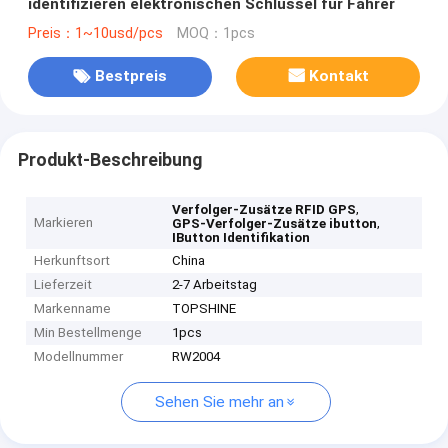
identifizieren elektronischen Schlüssel für Fahrer
Preis：1~10usd/pcs
MOQ：1pcs
Bestpreis
Kontakt
Produkt-Beschreibung
,
Verfolger-Zusätze RFID GPS
Markieren
,
GPS-Verfolger-Zusätze ibutton
IButton Identifikation
Herkunftsort
China
Lieferzeit
2-7 Arbeitstag
Markenname
TOPSHINE
Min Bestellmenge
1pcs
Modellnummer
RW2004
Sehen Sie mehr an