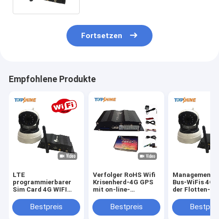
Fortsetzen
Empfohlene Produkte
LTE
Verfolger RoHS Wifi
Management-
programmierbarer
Krisenherd-4G GPS
Bus-WiFis 4G 
Sim Card 4G WIFI
mit on-line-
der Flotten-V
GPS, das Hafen Gps-
Videoüberwachungs-
Verfolger mit 
Verfolger des Gerät-
treibendem
Grad-Kamera-
Bestpreis
Bestpreis
Bestprei
OBD mit Kamera
Verhalten
Überwachung
aufspürt