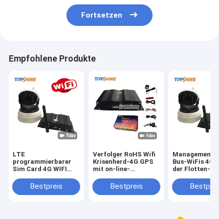
Fortsetzen
Empfohlene Produkte
LTE
Verfolger RoHS Wifi
Management-
programmierbarer
Krisenherd-4G GPS
Bus-WiFis 4G 
Sim Card 4G WIFI
mit on-line-
der Flotten-V
GPS, das Hafen Gps-
Videoüberwachungs-
Verfolger mit 
Verfolger des Gerät-
treibendem
Grad-Kamera-
Bestpreis
Bestpreis
Bestprei
OBD mit Kamera
Verhalten
Überwachung
aufspürt