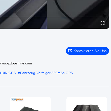
Kontaktieren Sie Uns
e www.gztopshine.com
T310N GPS
#
Fahrzeug-Verfolger 850mAh GPS